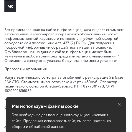
Вся представленная на сайте информация, касающаяся стоимости
автомобилей, аксессуаров* и сервисного обслуживания, носит
информационный характер и не является публичной офертой,
определяемой положениями ст. 437 (2) ГК РФ. Для получения
подробной информации обращайтесь в наши автосалоны.
Опубликованная на данном сайте информация может быть
изменена в любое время без предварительного уведомления. *
Стоимость аксессуаров указана без учета стоимости установки.
Правовая информация
Услуга технического осмотра автомобилей с регистрацией в базе
ЕАИСТО. Стоимость диагностической карты 450руб. Оператор
технического осмотра Альфа-Сервис. ИНН 0277001773; ОГРН
1020202856035
Изменить настройку cookies
×
Мы используем файлы cookie
Сбросить cookie
Это необходимо для полноценного функционирования
сайта. Продолжая использовать сайт, вы соглашаетесь со
сбором и обработкой данных.
©
2026
ООО "Урал-Моторс", ООО «Альфа-Сервис» проспект Салавата