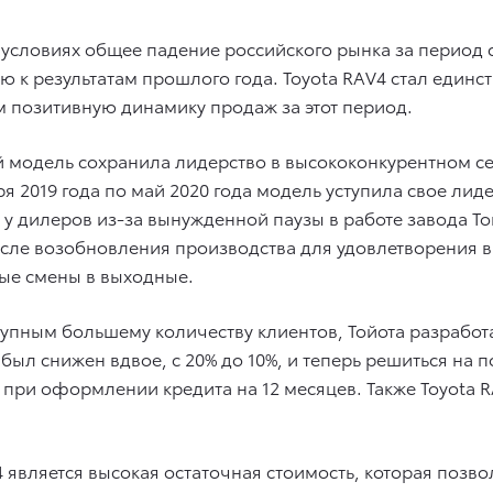
 условиях общее падение российского рынка за период с
 к результатам прошлого года. Toyota RAV4 стал единс
м позитивную динамику продаж за этот период.
 модель сохранила лидерство в высококонкурентном се
я 2019 года по май 2020 года модель уступила свое лид
 у дилеров из-за вынужденной паузы в работе завода То
сле возобновления производства для удовлетворения в
ые смены в выходные.
тупным большему количеству клиентов, Тойота разрабо
ыл снижен вдвое, с 20% до 10%, и теперь решиться на 
й при оформлении кредита на 12 месяцев. Также Toyota 
является высокая остаточная стоимость, которая позво