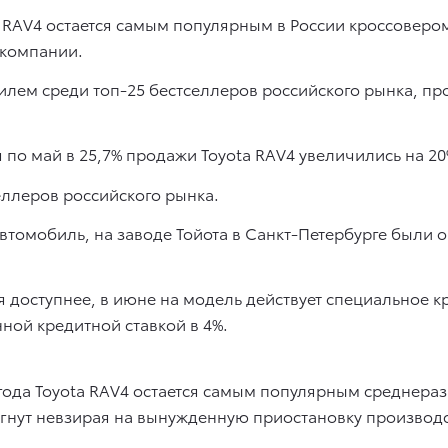
a RAV4 остается самым популярным в России кроссовером
 компании.
илем среди топ-25 бестселлеров российского рынка, п
по май в 25,7% продажи Toyota RAV4 увеличились на 20
еллеров российского рынка.
 автомобиль, на заводе Тойота в Санкт-Петербурге был
 доступнее, в июне на модель действует специальное 
ной кредитной ставкой в 4%.
 года Toyota RAV4 остается самым популярным cреднера
стигнут невзирая на вынужденную приостановку производ